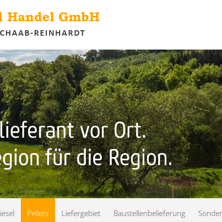
Suchen
iesel
Pellets
Liefergebiet
Baustellenbelieferung
Sonder